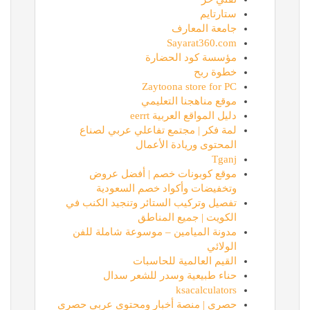
ستارتايم
جامعة المعارف
Sayarat360.com
مؤسسة كود الحضارة
خطوة ربح
Zaytoona store for PC
موقع مناهجنا التعليمي
دليل المواقع العربية eerrt
لمة فكر | مجتمع تفاعلي عربي لصناع
المحتوى وريادة الأعمال
Tganj
موقع كوبونات خصم | أفضل عروض
وتخفيضات وأكواد خصم السعودية
تفصيل وتركيب الستائر وتنجيد الكنب في
الكويت | جميع المناطق
مدونة الميامين – موسوعة شاملة للفن
الولائي
القيم العالمية للحاسبات
حناء طبيعية وسدر للشعر سدال
ksacalculators
حصري | منصة أخبار ومحتوى عربي حصري