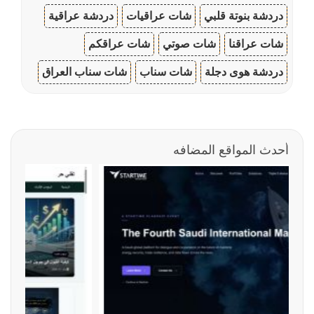
دردشة بنوتة قلبي
شات عراقيات
دردشة عراقية
شات عراقنا
شات صوتي
شات عراقكم
دردشة هوى دجلة
شات سناب
شات سناب العراق
أحدث المواقع المضافه