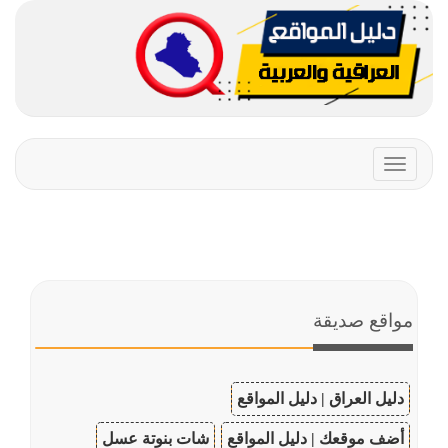
Toggle
navigation
مواقع صديقة
دليل العراق | دليل المواقع
أضف موقعك | دليل المواقع
شات بنوتة عسل