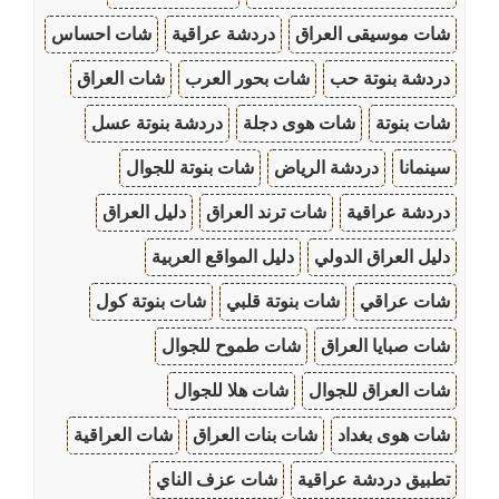
شات موسيقى العراق
دردشة عراقية
شات احساس
دردشة بنوتة حب
شات بحور العرب
شات العراق
شات بنوتة
شات هوى دجلة
دردشة بنوتة عسل
سينمانا
دردشة الرياض
شات بنوتة للجوال
دردشة عراقية
شات ترند العراق
دليل العراق
دليل العراق الدولي
دليل المواقع العربية
شات عراقي
شات بنوتة قلبي
شات بنوتة كول
شات صبايا العراق
شات طموح للجوال
شات العراق للجوال
شات هلا للجوال
شات هوى بغداد
شات بنات العراق
شات العراقية
تطبيق دردشة عراقية
شات عزف الناي