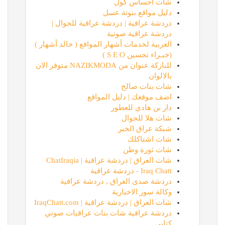
شات احساس كول
دليل مواقع بنوتة عسل
دردشة عراقية | دردشة عراقية للجوال |
دردشة عراقية صوتية
العربية لخدمات أشهار المواقع ( خالد أشهار )
(خبـراء تحسين S E O )
للنازكة عنوان من NAZIKMODA متوفر الان
بالالوان
شات بنات صالح
اضف موقعك | دليل المواقع
دار بن هادي للعطور
شات هلا للجوال
شبكة عراق الخير
شات اشتاكلك
شات ثورة وطن
شات العراق | دردشة عراقية | ChatIraqia
Iraq Chatt - دردشة عراقية
دردشة صدى العراق , دردشة عراقية
وكالة سور الاخبارية
شات العراق | دردشة عراقية | IraqChatt.com
دردشة عراقية شات بنات عراقيات صوتي
كتابي