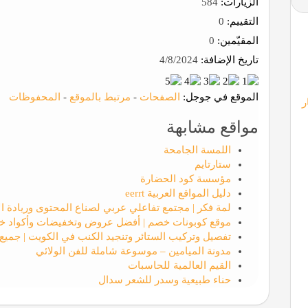
الزيارات:
584
التقييم:
0
المقيّمين:
0
تاريخ الإضافة:
4/8/2024
الموقع في جوجل:
الصفحات
-
مرتبط بالموقع
-
المحفوظات
ر
مواقع مشابهة
اللمسة الجامحة
ستارتايم
مؤسسة كود الحضارة
دليل المواقع العربية eerrt
لمة فكر | مجتمع تفاعلي عربي لصناع المحتوى وريادة ا
موقع كوبونات خصم | أفضل عروض وتخفيضات وأكواد خ
تفصيل وتركيب الستائر وتنجيد الكنب في الكويت | جميع
مدونة الميامين – موسوعة شاملة للفن الولائي
القيم العالمية للحاسبات
حناء طبيعية وسدر للشعر سدال