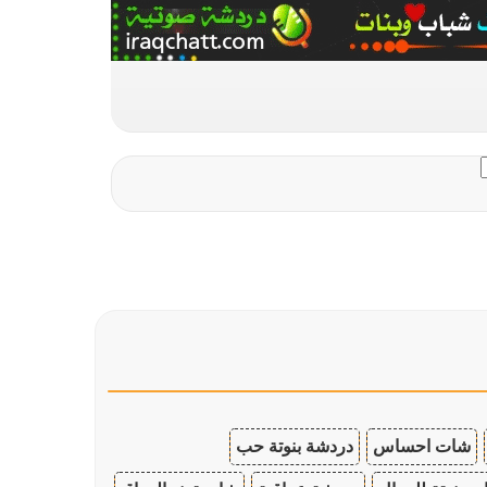
شات احساس
دردشة بنوتة حب