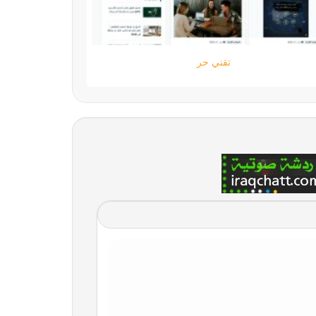
ستارتايم