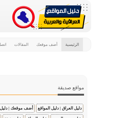
الرئيسية
أضف موقعك
المقالات
اتصل
مواقع صديقة
دليل العراق | دليل المواقع
أضف موقعك | دليل 