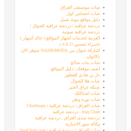
شات موسيقى العراق
شات احساس كول
دليل مواقع بنوتة عسل
دردشة عراقية | دردشة عراقية للجوال |
دردشة عراقية صوتية
العربية لخدمات أشهار المواقع ( خالد أشهار )
(خبـراء تحسين S E O )
للنازكة عنوان من NAZIKMODA متوفر الان
بالالوان
شات بنات صالح
اضف موقعك | دليل المواقع
دار بن هادي للعطور
شات هلا للجوال
شبكة عراق الخير
شات اشتاكلك
شات ثورة وطن
شات العراق | دردشة عراقية | ChatIraqia
Iraq Chatt - دردشة عراقية
دردشة صدى العراق , دردشة عراقية
وكالة سور الاخبارية
شات العراق | دردشة عراقية | IraqChatt.com