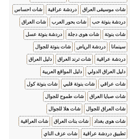
شات موسيقى العراق
دردشة عراقية
شات احساس
دردشة بنوتة حب
شات بحور العرب
شات العراق
شات بنوتة
شات هوى دجلة
دردشة بنوتة عسل
سينمانا
دردشة الرياض
شات بنوتة للجوال
دردشة عراقية
شات ترند العراق
دليل العراق
دليل العراق الدولي
دليل المواقع العربية
شات عراقي
شات بنوتة قلبي
شات بنوتة كول
شات صبايا العراق
شات طموح للجوال
شات العراق للجوال
شات هلا للجوال
شات هوى بغداد
شات بنات العراق
شات العراقية
تطبيق دردشة عراقية
شات عزف الناي