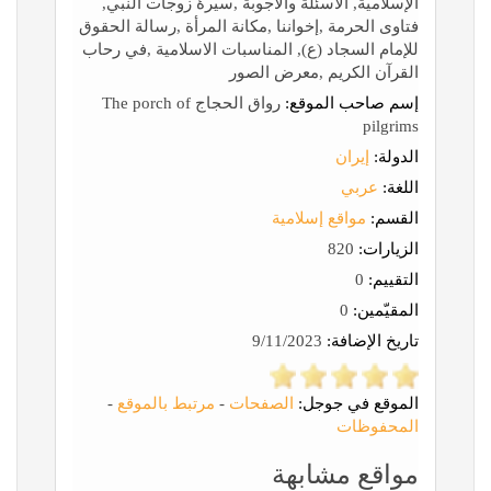
الإسلامية, الأسئلة والأجوبة ,سیرۀ زوجات النبي,
فتاوی الحرمة ,إخواننا ,مكانة‌ المرأة ,رسالة الحقوق
للإمام السجاد (ع), المناسبات الاسلامیة ,في رحاب
القرآن الکریم ,معرض الصور
إسم صاحب الموقع:
رواق الحجاج The porch of
pilgrims
الدولة:
إيران
اللغة:
عربي
القسم:
مواقع إسلامية
الزيارات:
820
التقييم:
0
المقيّمين:
0
تاريخ الإضافة:
9/11/2023
الموقع في جوجل:
الصفحات
-
مرتبط بالموقع
-
المحفوظات
مواقع مشابهة