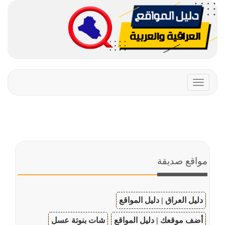
Toggle
navigation
مواقع صديقة
دليل العراق | دليل المواقع
أضف موقعك | دليل المواقع
شات بنوتة عسل