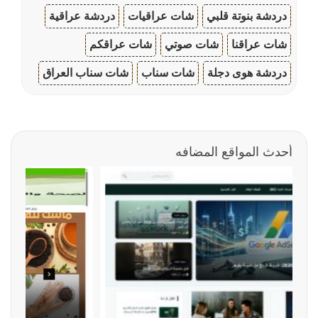
دردشة بنوتة قلبي
شات عراقيات
دردشة عراقية
شات عراقنا
شات صوتي
شات عراقكم
دردشة هوى دجلة
شات سناب
شات سناب العراق
أحدث المواقع المضافه