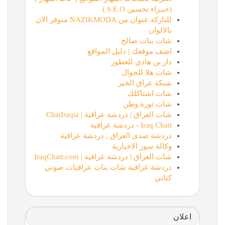
(خبـراء تحسين S E O )
للنازكة عنوان من NAZIKMODA متوفر الان
بالالوان
شات بنات صالح
اضف موقعك | دليل المواقع
دار بن هادي للعطور
شات هلا للجوال
شبكة عراق الخير
شات اشتاكلك
شات ثورة وطن
شات العراق | دردشة عراقية | ChatIraqia
Iraq Chatt - دردشة عراقية
دردشة صدى العراق , دردشة عراقية
وكالة سور الاخبارية
شات العراق | دردشة عراقية | IraqChatt.com
دردشة عراقية شات بنات عراقيات صوتي
كتابي
اعلان