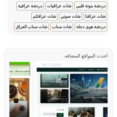
دردشة بنوتة قلبي
شات عراقيات
دردشة عراقية
شات عراقنا
شات صوتي
شات عراقكم
دردشة هوى دجلة
شات سناب
شات سناب العراق
أحدث المواقع المضافه