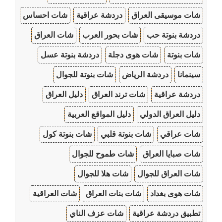
شات موسيقى العراق
دردشة عراقية
شات احساس
دردشة بنوتة حب
شات بحور العرب
شات العراق
شات بنوتة
شات هوى دجلة
دردشة بنوتة عسل
سينمانا
دردشة الرياض
شات بنوتة للجوال
دردشة عراقية
شات ترند العراق
دليل العراق
دليل العراق الدولي
دليل المواقع العربية
شات عراقي
شات بنوتة قلبي
شات بنوتة كول
شات صبايا العراق
شات طموح للجوال
شات العراق للجوال
شات هلا للجوال
شات هوى بغداد
شات بنات العراق
شات العراقية
تطبيق دردشة عراقية
شات عزف الناي