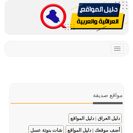
Toggle
navigation
مواقع صديقة
دليل العراق | دليل المواقع
أضف موقعك | دليل المواقع
شات بنوتة عسل