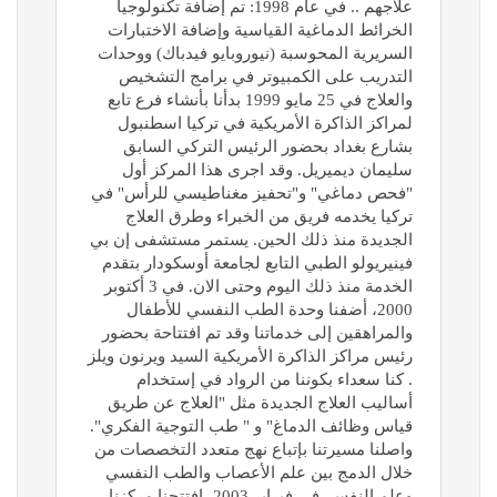
علاجهم .. في عام 1998: تم إضافة تكنولوجيا
الخرائط الدماغية القياسية وإضافة الاختبارات
السريرية المحوسبة (نيوروبايو فيدباك) ووحدات
التدريب على الكمبيوتر في برامج التشخيص
والعلاج في 25 مايو 1999 بدأنا بأنشاء فرع تابع
لمراكز الذاكرة الأمريكية في تركيا اسطنبول
بشارع بغداد بحضور الرئيس التركي السابق
سليمان ديميريل. وقد اجرى هذا المركز أول
"فحص دماغي" و"تحفيز مغناطيسي للرأس" في
تركيا يخدمه فريق من الخبراء وطرق العلاج
الجديدة منذ ذلك الحين. يستمر مستشفى إن بي
فينيريولو الطبي التابع لجامعة أوسكودار بتقدم
الخدمة منذ ذلك اليوم وحتى الان. في 3 أكتوبر
2000، أضفنا وحدة الطب النفسي للأطفال
والمراهقين إلى خدماتنا وقد تم افتتاحة بحضور
رئيس مراكز الذاكرة الأمريكية السيد ويرنون ويلز
. كنا سعداء بكوننا من الرواد في إستخدام
أساليب العلاج الجديدة مثل "العلاج عن طريق
قياس وظائف الدماغ" و " طب التوجية الفكري".
واصلنا مسيرتنا بإتباع نهج متعدد التخصصات من
خلال الدمج بين علم الأعصاب والطب النفسي
وعلم النفس. في فبراير 2003، افتتحنا مركزنا