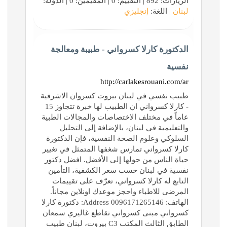
الزيارات: 892 | التقييم: 0 | المقيّمين: 0 | الدولة:
لبنان
| اللغة:
إنجليزي
الدكتورة كارلا كسرواني - طبيبة ومعالجة
نفسية
http://carlakesrouani.com/ar
طبيب نفسي في لبنان بيروت كسروان الاشرفية
- كارلا كسرواني ان الطبيب لها خبرة تتجاوز 15
عاماً في مختلف الاختصاصات والمجالات الطبية
والتعليمية في لبنان، بالإضافة إلى التحليل
السلوكي وعلوم الصحة النفسية، فإن الدكتورة
كارلا كسرواني تمارس شغفها المتمثل في تغيير
حياة الناس من حولها إلى الأفضل. افضل دكتور
نفسية في لبنان حسب سعر الكشفية، التأمين
التابع له كارلا كسرواني، تعرّف على تقييمات
المرضى للاطباء واحجز موعدك اونلاين مجاناً.
الهاتف: 0096171265146 Address: دكتورة كارلا
كسرواني مبنى كسرواني تقاطع غاليري سمعان
الطابق الثالث المكتب C3 بيروت، لبنان طبيب