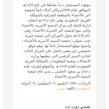
موقع ( المستشار ) بدأ نشاطهُ في عام 1428هـ
الموافق لعام 2008م وكان آنذاك تابعاً لجمعية
البر بالأحساء بالمنطقة الشرقية بالمملكة
العربية. السعودية. وفي عام 1432هـ انتقلت
إدارتهُ كاملة إلى مركز التنمية الأسرية بالأحساء
والتي تتبع لجمعية البر الخيرية بالأحساء. وفي
عام 1438هـ تحول (المركز) إلى جمعية خيرية
تحت عنوان ( جمعية التنمية الأسرية بالأحساء )
وأصبح موقع المستشار تابعاً لها. وهو موقع
تخصصي غير نفعي حاصل على المركز الثالث
لجائزة التميز الرقمي التي تنظمها وزارة
الاتصالات وتقنية المعلومات بالمملكة العربية
السعودية للعام 1430 هـ. والموقع يُشرف عليه
د.خالد بن سعود الحليبي ــ مدير عام جمعية
التنمية الأسرية بالأحساء.
الزيارات: 988 | التقييم: 0 | المقيّمين: 0 | الدولة:
السعودية
| اللغة:
عربي
نفسي دوت نت