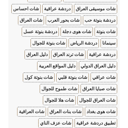
شات موسيقى العراق
دردشة عراقية
شات احساس
دردشة بنوتة حب
شات بحور العرب
شات العراق
شات بنوتة
شات هوى دجلة
دردشة بنوتة عسل
سينمانا
دردشة الرياض
شات بنوتة للجوال
دردشة عراقية
شات ترند العراق
دليل العراق
دليل العراق الدولي
دليل المواقع العربية
شات عراقي
شات بنوتة قلبي
شات بنوتة كول
شات صبايا العراق
شات طموح للجوال
شات العراق للجوال
شات هلا للجوال
شات هوى بغداد
شات بنات العراق
شات العراقية
تطبيق دردشة عراقية
شات عزف الناي