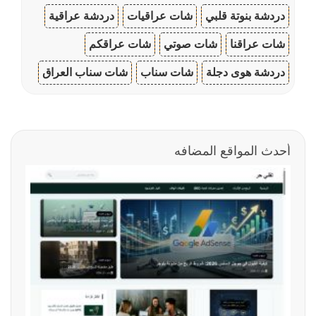
دردشة بنوتة قلبي
شات عراقيات
دردشة عراقية
شات عراقنا
شات صوتي
شات عراقكم
دردشة هوى دجلة
شات سناب
شات سناب العراق
أحدث المواقع المضافه