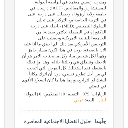
ومدرب رئيسي معتمد في الرابطة الدولية
للمستشارين والمعالجين (IACT) درست في
جامعة ولاية أريزونا ، وحصلت على درجة أعلى
في التربية الخاصة مع التركيز على تحليل
السلوك التطبيقي (MED) حاصلة على درجة
الدكتوراه في الصيدلة (دكتور صيدلة) من
الجامعة اللبنانية الأمريكية وحصلت على
الترخيص الأمريكي بعد ذلك. لم أحقق ما أنا عليه
الآن بالصدفة. يوجد في هذا الكون مسار جاهز
ومُهيأ لكل شخص منا، وكل ما يحتاجه الأمر هو أن
نلاحظه وننطلق في رحلتنا خلاله، وهذا ما فعلتُه
بالضبط، فقد استغللتُ كل الفرص التي أُتيحت
لي من أجل تطوير نفسي، دون أن أترك مكاناً
للشك أو التراجع، وربما هذا ما كان السلاح الأقوى
في قصتي.
الزيارات: 975 | التقييم: 0 | المقيّمين: 0 | الدولة:
لبنان
| اللغة:
عربي
حِلّوها - حلول القضايا الاجتماعية المعاصرة