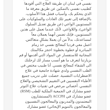
نفسي في لبنان ان طريقة العلاج التي أقودها
كطبيب نفسي بالتمكين عن طريق معرفة ما
الذي يتحكم بك، وأسباب فشل هذا الأسلوب.
بالإضافة إلى تغيير تلك العادات والسلوكيات على
المستويين الواعي (عن طريق تعديل السلوك
الواعي)، واللاواعي. لأنك عندما تعمل على هذين
المستويين، فإنك تضمن أنهما يعملان معاً
لمساعدتك، بدلاً من أن يعملا بشكلٍ متعاكس.
اعمل معي فرديا كمعالج نفسي خذ زمام
المبادرة أو خطوة بخطوة: احجز مكالمتك
المجانية للاستفسار عن المواد التي أقدمها أو قم
بزيارتنا لتعرف ما هو أنسب مسار لك لرحلتك
الى الشفاء كمعالج نفسي. أنا طبيب مختص في
الطب النفسي ولدي شهادة جامعية في علاج
الاضطرابات النفسية. حصلت على تدريب جميع
الأطباء النفسيين في التقييم التشخيصي والعلاج
النفسي. أخصائي مرخص في تقنيات علاج التوتر
عضو مشارك في الجمعية الملكية للطب (RSM)
عضو مشارك في ACCPH (المستشارون
المعتمدون والمدربون والمعالجون النفسيون
والمعالجون بالتنويم الإيحائي) عضو مشارك