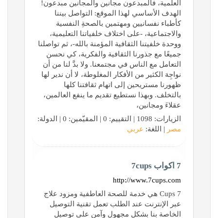
العلمية، فالمبدعون مجانين والمجانين مبدعون!
الهدف الأساسي لهذا الموقع: التواصل بيننا
كأطباء نفسانيين ومهتمين بالصحةِ النفسية
والاجتماعية، -على اختلاف خلفياتنا التعليمية،
ووحدة خلفيتنا الثقافية المؤمنة بالله-، ثم تواصلنا
جميعًا مع جذورنا الثقافية والفكرية، كي نحسن
التعامل مع الناس في مجتمعنا. ولا بدَّ لنا من أن
نواجِهَ الكثير من الأفكار المغلوطة، لا أن ندير لها
ظهورنا مستريحين إلى اتهام ثقافتنا كلها
بالتخلف. وبهذا نستطيع تقديم ما ينفع العالمين،
عقلاءَ ومجانين،
الزيارات: 1098 | التقييم: 0 | المقيّمين: 0 | الدولة:
مصر
| اللغة:
عربي
7 اكواب 7cups
http://www.7cups.com
7 Cups هي خدمة للصحة العاطفية ومزود علاج
عبر الإنترنت عند الطلب تعمل تقنية التوصيل
الخاصة بنا بشكل مجهول وآمن على توصيل