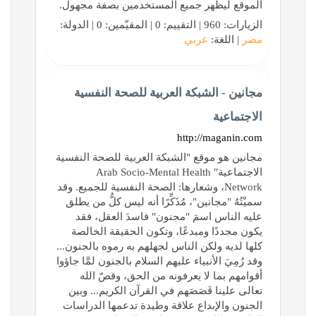
الموقع ليظهر جميع المستخدمين بصفة مجهول.
الزيارات: 960 | التقييم: 0 | المقيّمين: 0 | الدولة:
مصر
| اللغة:
عربي
مجانين - الشبكة العربية للصحة النفسية
الاجتماعية
http://maganin.com
مجانين هو موقع "الشبكة العربية للصحة النفسية
الاجتماعية" Arab Socio-Mental Health
Network، وشعارها: الصحة النفسية للجميع. وقد
سميْتُهُ "مجانين"، مُذَكِّرًا أنه ليس كلُّ من يطلق
عليه الناس اسمَ "مجنون" فاسدَ العقل، فقد
يكون مجددًا ومبدعًا، وتكون الحقيقة الخالصة
كلها لديه ولكن الناس لجهلهم به رموه بالجنون...
وقد رُمِيَ الأنبياء عليهم السلام بالجنون لمَّا جاؤوا
أقوامهم بما لا يعرفونه من الحق، وقصّ الله
تعالى علينا قَصَصَهم في القرآن الكريم... وبين
الجنون والإبداع علاقة وطيدة تدعمها الدراسات