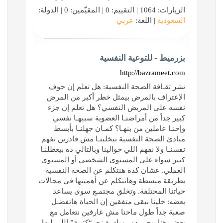
الزيارات: 1064 | التقييم: 0 | المقيّمين: 0 | الدولة:
السعودية
| اللغة:
عربي
بزرميط - للتوعية النفسية
http://bazrameet.com
نشر ثقـافة الصحة النفسية: هل تعلم إن خوف
الإعتراف بالمرض بيمثل خطر أكبر من المرض
نفسه على المريض النفسي؟ هل تعلم إن جزء
كبير جداً من أمراضنـا العضوية سببهـا نفسي
وإحنـا عاملين من بنهـا؟ كمـان جهلنـا بأبسط
مبادئ الصحة النفسية بيخلينـا مش قادرين نفهم
نفسنـا ولا نفهم اللي حوالينا وبالتالي ده بيعطلنـا
كتير سواء على المستوى الشخصي أو المستوى
العملي. عشان كدة هنتكلم عن الصحة النفسية
بطريقة مبسطة وهانتكلم عن أهميتها في مجالات
حياتنا المختلفة. وتخلق مجتمـع سوى يساعد
بعضه: خلينا نبقى متفقين إن الحياة هاتفضـل
صعبة جداً طول ماحنا مش عارفين نتعامل مع
بعض. هنا ييجي دور مبادرة زي “كتيبة” اللي ليها