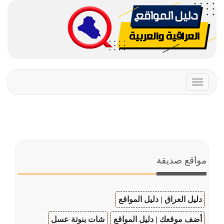
Toggle
navigation
مواقع صديقة
دليل العراق | دليل المواقع
أضف موقعك | دليل المواقع
شات بنوتة عسل