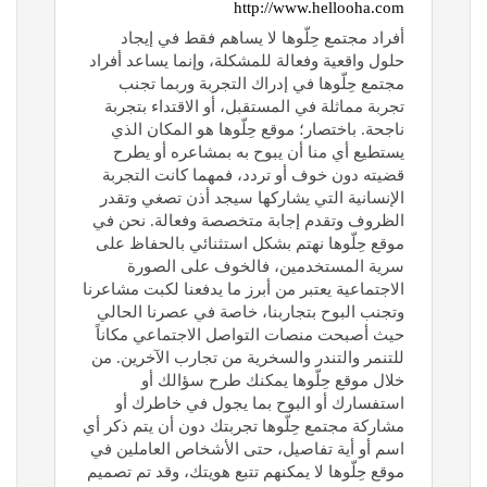
http://www.hellooha.com
أفراد مجتمع حِلّوها لا يساهم فقط في إيجاد
حلول واقعية وفعالة للمشكلة، وإنما يساعد أفراد
مجتمع حِلّوها في إدراك التجربة وربما تجنب
تجربة مماثلة في المستقبل، أو الاقتداء بتجربة
ناجحة. باختصار؛ موقع حِلّوها هو المكان الذي
يستطيع أي منا أن يبوح به بمشاعره أو يطرح
قضيته دون خوف أو تردد، فمهما كانت التجربة
الإنسانية التي يشاركها سيجد أذن تصغي وتقدر
الظروف وتقدم إجابة متخصصة وفعالة. نحن في
موقع حِلّوها نهتم بشكل استثنائي بالحفاظ على
سرية المستخدمين، فالخوف على الصورة
الاجتماعية يعتبر من أبرز ما يدفعنا لكبت مشاعرنا
وتجنب البوح بتجاربنا، خاصة في عصرنا الحالي
حيث أصبحت منصات التواصل الاجتماعي مكاناً
للتنمر والتندر والسخرية من تجارب الآخرين. من
خلال موقع حِلّوها يمكنك طرح سؤالك أو
استفسارك أو البوح بما يجول في خاطرك أو
مشاركة مجتمع حِلّوها تجربتك دون أن يتم ذكر أي
اسم أو أية تفاصيل، حتى الأشخاص العاملين في
موقع حِلّوها لا يمكنهم تتبع هويتك، وقد تم تصميم