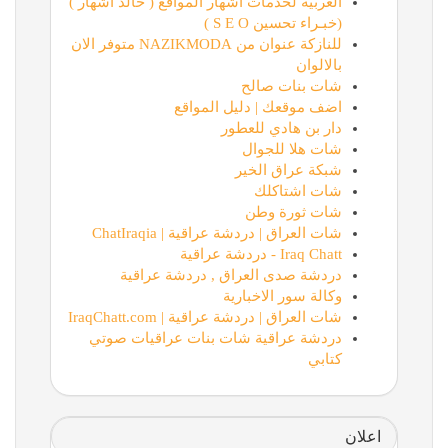
العربية لخدمات أشهار المواقع ( خالد أشهار )
(خبـراء تحسين S E O )
للنازكة عنوان من NAZIKMODA متوفر الان
بالالوان
شات بنات صالح
اضف موقعك | دليل المواقع
دار بن هادي للعطور
شات هلا للجوال
شبكة عراق الخير
شات اشتاكلك
شات ثورة وطن
شات العراق | دردشة عراقية | ChatIraqia
Iraq Chatt - دردشة عراقية
دردشة صدى العراق , دردشة عراقية
وكالة سور الاخبارية
شات العراق | دردشة عراقية | IraqChatt.com
دردشة عراقية شات بنات عراقيات صوتي
كتابي
اعلان