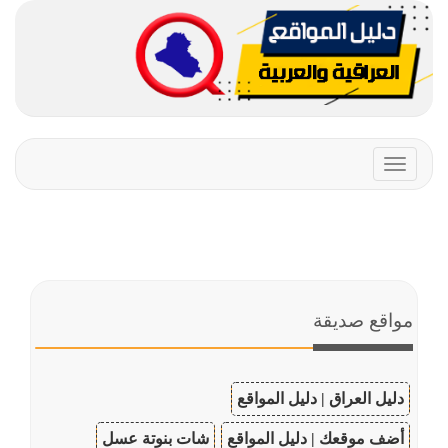
Toggle
navigation
مواقع صديقة
دليل العراق | دليل المواقع
أضف موقعك | دليل المواقع
شات بنوتة عسل