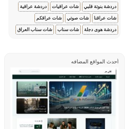
دردشة بنوتة قلبي
شات عراقيات
دردشة عراقية
شات عراقنا
شات صوتي
شات عراقكم
دردشة هوى دجلة
شات سناب
شات سناب العراق
أحدث المواقع المضافه