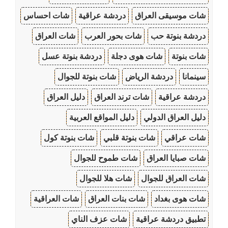
شات موسيقى العراق
دردشة عراقية
شات احساس
دردشة بنوتة حب
شات بحور العرب
شات العراق
شات بنوتة
شات هوى دجلة
دردشة بنوتة عسل
سينمانا
دردشة الرياض
شات بنوتة للجوال
دردشة عراقية
شات ترند العراق
دليل العراق
دليل العراق الدولي
دليل المواقع العربية
شات عراقي
شات بنوتة قلبي
شات بنوتة كول
شات صبايا العراق
شات طموح للجوال
شات العراق للجوال
شات هلا للجوال
شات هوى بغداد
شات بنات العراق
شات العراقية
تطبيق دردشة عراقية
شات عزف الناي