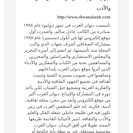
والأدب
http://www.diwanalarab.com
تأسست ديوان العرب في تموز (يوليو) عام ١٩٩٨
بمبادرة من الكاتب عادل سالم، وأصدرت أول
موقع إلكتروني لها في أيلول (سبتمبر) عام ١٩٩٨
بمشاركة الصحافي أشرف شهاب الذي واكب
المجلة منذ تأسيسها، ثم انضم إلى أسرة التحرير
والمجلس الاستشاري والمراسلين والمحررين
والمساهمين نخبة من الكتاب والمفكرين والأدباء
الذين أثروا موقع ديوان العرب بإبداعاتهم
وساهموا في تصويب مسيرته الفتية وتثبيت
أهدافه في تجميع الجهود الثقافية والأدبية
والفكرية العربية وتشجيع جيل الشباب لكي يأخذ
دوره في المشاركة والإبداع. ديوان العرب أكبر
من موقع إلكتروني وأبعد من مجرد مجلة ثقافية،
أدبية، فكرية، إنه حلم المثقفين العرب في زمن
نكون فيه في طليعة حاملي شعلة الفكر والعلم
والأدب والثقافة، لننير لأجيالنا القادمة طريقها
الممتد طويلا في أفق الزمان. ديوان العرب
مؤسسة مستقلة، غير مرتبطة بأية حكومة أو