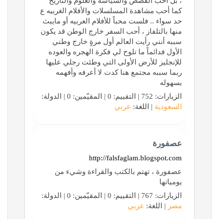
، بل أحب القصص والسياسه والعلوم والتاريخ
كما أحب مشاهدة المسلسلات والأفلام الغربيه ع
حد سواء .. فلست محباً للأفلام العربيه أو مايبث
منها بالتلفاز ، أحب السفر خارج الوطن قد يكون
سببه أنني رأيت العالم أول مرةٍ خارج وطني
الأول فدائماً ما تلوح لي فكرة الهجره والعوده
للإنجليز للأرض الأولى التي وطئت رجلي عليها
ربما سببه مجتمع هنا كدت لا أعرفه وأفهمه
بسهوله
الزيارات: 752 | التقييم: 0 | المقيّمين: 0 | الدولة:
السعودية
| اللغة:
عربي
عصفورة
http://falsfaglam.blogspot.com
عصفورة ، تهتم بالكتب والقراءة وشيء من
يومياتها
الزيارات: 767 | التقييم: 0 | المقيّمين: 0 | الدولة:
مصر
| اللغة:
عربي