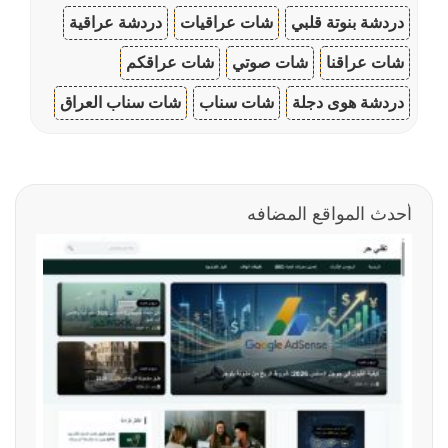
دردشة بنوتة قلبي
شات عراقيات
دردشة عراقية
شات عراقنا
شات صوتي
شات عراقكم
دردشة هوى دجلة
شات سناب
شات سناب العراق
أحدث المواقع المضافه