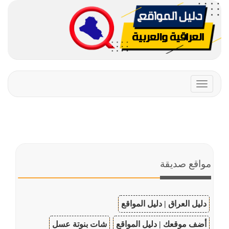
Toggle
navigation
مواقع صديقة
دليل العراق | دليل المواقع
أضف موقعك | دليل المواقع
شات بنوتة عسل