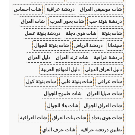
شات موسيقى العراق
دردشة عراقية
شات احساس
دردشة بنوتة حب
شات بحور العرب
شات العراق
شات بنوتة
شات هوى دجلة
دردشة بنوتة عسل
سينمانا
دردشة الرياض
شات بنوتة للجوال
دردشة عراقية
شات ترند العراق
دليل العراق
دليل العراق الدولي
دليل المواقع العربية
شات عراقي
شات بنوتة قلبي
شات بنوتة كول
شات صبايا العراق
شات طموح للجوال
شات العراق للجوال
شات هلا للجوال
شات هوى بغداد
شات بنات العراق
شات العراقية
تطبيق دردشة عراقية
شات عزف الناي