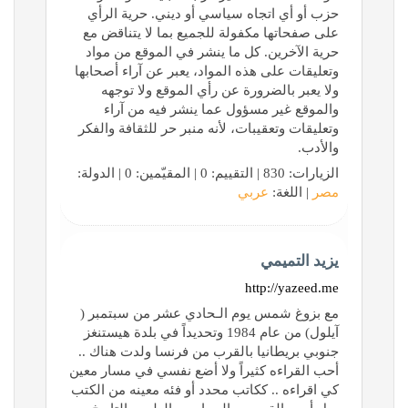
حزب أو أي اتجاه سياسي أو ديني. حرية الرأي
على صفحاتها مكفولة للجميع بما لا يتناقض مع
حرية الآخرين. كل ما ينشر في الموقع من مواد
وتعليقات على هذه المواد، يعبر عن آراء أصحابها
ولا يعبر بالضرورة عن رأي الموقع ولا توجهه
والموقع غير مسؤول عما ينشر فيه من آراء
وتعليقات وتعقيبات، لأنه منبر حر للثقافة والفكر
والأدب.
الزيارات: 830 | التقييم: 0 | المقيّمين: 0 | الدولة:
مصر
| اللغة:
عربي
يزيد التميمي
http://yazeed.me
مع بزوغ شمس يوم الـحادي عشر من سبتمبر (
آيلول) من عام 1984 وتحديداً في بلدة هيستنغز
جنوبي بريطانيا بالقرب من فرنسا ولدت هناك ..
أحب القراءه كثيراً ولا أضع نفسي في مسار معين
كي اقراءه .. ككاتب محدد أو فئه معينه من الكتب