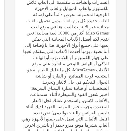
السيارات والشاحنات مقسمة الى العاب فلاش
للكمبيوتر والعاب الموبايل والعاب الاجهزة
اللوحية المحمولة. نحرص دائماً على إضافة
العاب جديدة كل يوم العاب بدون تحميل. العاب
مجانية عبر الانترنت العب هنا في موقع لعب
Mizo Games أكثر من 10000 لعبة مجانية! نحن
نقدم لكم أفضل الألعاب المجانية التي يمكن
لعبها على جميع أنواع الأجهزة، هذا بالإضافة إلى
أننا نضيف يومياً أحدث الألعاب التي يمكنكم لعبها
على جهاز الكمبيوتر أو اللاب توب أو الهاتف
الذكي أو الهاتف اللوحي مباشرة على موقع
الألعاب MizoGames، كل ما عليك القيام به هو
استخدم لوحة المفاتيح أو الفأرة أو شاشة
الجوال للتحكم في حل الألغاز وتحريك
الشخصيات أو قيادة سيارة السباق السريعة!
اختبر شعور القوة والسيطرة أثناء استمتاعك
بالألعاب اكشن، واستخدم عقلك لحل الألغاز
المعقدة، وجرب حس الموضة الفريد لديك أثناء
تلبيس العرائس والبنات والدمى! نحن نقدم
أفضل الألعاب التي تعمل على جميع الأجهزة وهي
ألعاب ينشرها موقع ميزو جيمز أو ناشرين آخرين