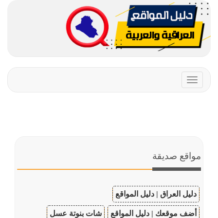
Toggle
navigation
مواقع صديقة
دليل العراق | دليل المواقع
أضف موقعك | دليل المواقع
شات بنوتة عسل