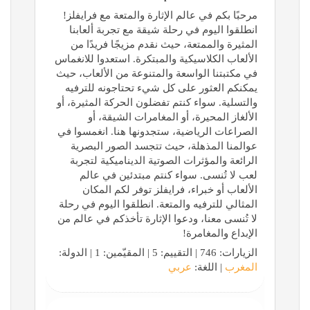
مرحبًا بكم في عالم الإثارة والمتعة مع فرايفلز!
انطلقوا اليوم في رحلة شيقة مع تجربة ألعابنا
المثيرة والممتعة، حيث نقدم مزيجًا فريدًا من
الألعاب الكلاسيكية والمبتكرة. استعدوا للانغماس
في مكتبتنا الواسعة والمتنوعة من الألعاب، حيث
يمكنكم العثور على كل شيء تحتاجونه للترفيه
والتسلية. سواء كنتم تفضلون الحركة المثيرة، أو
الألغاز المحيرة، أو المغامرات الشيقة، أو
الصراعات الرياضية، ستجدونها هنا. انغمسوا في
عوالمنا المذهلة، حيث تتجسد الصور البصرية
الرائعة والمؤثرات الصوتية الديناميكية لتجربة
لعب لا تُنسى. سواء كنتم مبتدئين في عالم
الألعاب أو خبراء، فرايفلز توفر لكم المكان
المثالي للترفيه والمتعة. انطلقوا اليوم في رحلة
لا تُنسى معنا، ودعوا الإثارة تأخذكم في عالم من
الإبداع والمغامرة!
الزيارات: 746 | التقييم: 5 | المقيّمين: 1 | الدولة:
المغرب
| اللغة:
عربي