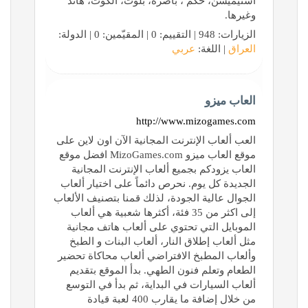
استيميشن، حكم ، باصرة، بلوت، الكوت، هاند
وغيرها.
الزيارات: 948 | التقييم: 0 | المقيّمين: 0 | الدولة:
العراق
| اللغة:
عربي
العاب ميزو
http://www.mizogames.com
العب ألعاب الإنترنت المجانية الآن اون لاين على
موقع العاب ميزو MizoGames.com افضل موقع
العاب يزودكم بجميع ألعاب الإنترنت المجانية
الجديدة كل يوم. نحرص دائماً على اختيار ألعاب
الجوال عالية الجودة، لذلك قمنا بتصنيف الألعاب
إلى اكثر من 35 فئة، أكثرها شعبية هي ألعاب
الموبايل التي تحتوي على ألعاب هاتف مجانية
مثل ألعاب إطلاق النار، ألعاب البنات و الطبخ
وألعاب المطبخ الافتراضي ألعاب محاكاة تحضير
الطعام وتعلم فنون الطهي. بدأ الموقع بتقديم
ألعاب السيارات في البداية، ثم بدأ في التوسع
من خلال إضافة ما يقارب 400 لعبة قيادة