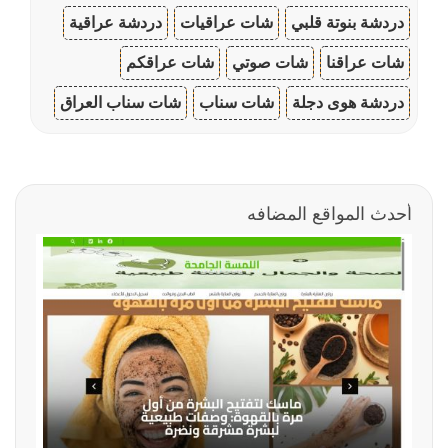
دردشة بنوتة قلبي
شات عراقيات
دردشة عراقية
شات عراقنا
شات صوتي
شات عراقكم
دردشة هوى دجلة
شات سناب
شات سناب العراق
أحدث المواقع المضافه