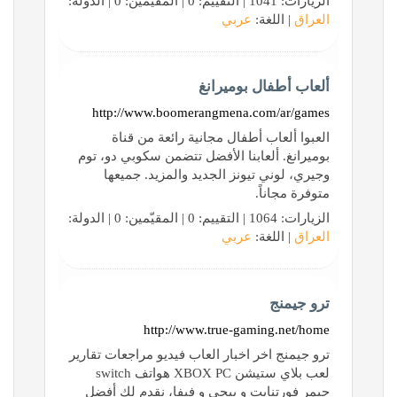
الزيارات: 1041 | التقييم: 0 | المقيّمين: 0 | الدولة:
العراق
| اللغة:
عربي
ألعاب أطفال بوميرانغ
http://www.boomerangmena.com/ar/games
العبوا ألعاب أطفال مجانية رائعة من قناة
بوميرانغ. ألعابنا الأفضل تتضمن سكوبي دو، توم
وجيري، لوني تيونز الجديد والمزيد. جميعها
متوفرة مجاناً.
الزيارات: 1064 | التقييم: 0 | المقيّمين: 0 | الدولة:
العراق
| اللغة:
عربي
ترو جيمنج
http://www.true-gaming.net/home
ترو جيمنج اخر اخبار العاب فيديو مراجعات تقارير
لعب بلاي ستيشن XBOX PC هواتف switch
جيمر فورتنايت و ببجي و فيفا، نقدم لك أفضل