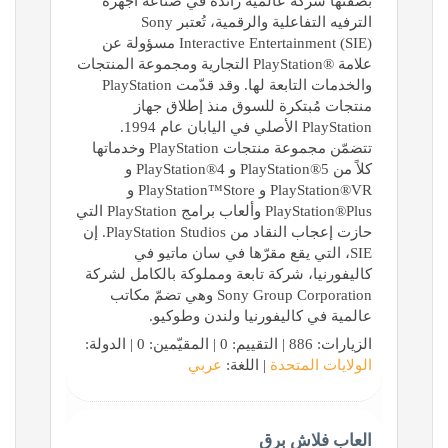
بصفتها شركة عالمية رائدة في صناعة أجهزة
الترفيه التفاعلية والرقمية، تُعتبر Sony
Interactive Entertainment (SIE)‎ مسؤولة عن
علامة PlayStation®‎ التجارية ومجموعة المنتجات
والخدمات التابعة لها. وقد قدّمت PlayStation
منتجات مُبتكرة للسوق منذ إطلاق جهاز
PlayStation الأصلي في اليابان عام 1994.
تتضمّن مجموعة منتجات PlayStation وخدماتها
كلاً من PlayStation®5 و PlayStation®4 و
PlayStation®VR و PlayStation™Store و
PlayStation®Plus وألعاب برامج PlayStation التي
حازت إعجاب النقاد من PlayStation Studios. إن
SIE، التي يقع مقرّها في سان ماتيو في
كاليفورنيا، شركة تابعة ومملوكة بالكامل لشركة
Sony Group Corporation وهي تضمّ مكاتب
عالمية في كاليفورنيا ولندن وطوكيو.
الزيارات: 886 | التقييم: 0 | المقيّمين: 0 | الدولة:
الولايات المتحدة
| اللغة:
عربي
العاب فلاش برق