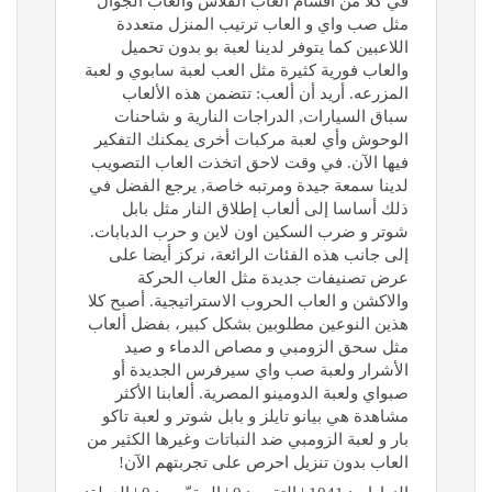
في كلا من اقسام العاب الفلاش والعاب الجوال
مثل صب واي و العاب ترتيب المنزل متعددة
اللاعبين كما يتوفر لدينا لعبة بو بدون تحميل
والعاب فورية كثيرة مثل العب لعبة سابوي و لعبة
المزرعه. أريد أن ألعب: تتضمن هذه الألعاب
سباق السيارات, الدراجات النارية و شاحنات
الوحوش وأي لعبة مركبات أخرى يمكنك التفكير
فيها الآن. في وقت لاحق اتخذت العاب التصويب
لدينا سمعة جيدة ومرتبه خاصة, يرجع الفضل في
ذلك أساسا إلى ألعاب إطلاق النار مثل بابل
شوتر و ضرب السكين اون لاين و حرب الدبابات.
إلى جانب هذه الفئات الرائعة، نركز أيضا على
عرض تصنيفات جديدة مثل العاب الحركة
والاكشن و العاب الحروب الاستراتيجية. أصبح كلا
هذين النوعين مطلوبين بشكل كبير، بفضل ألعاب
مثل سحق الزومبي و مصاص الدماء و صيد
الأشرار ولعبة صب واي سيرفرس الجديدة أو
صبواي ولعبة الدومينو المصرية. ألعابنا الأكثر
مشاهدة هي بيانو تايلز و بابل شوتر و لعبة تاكو
بار و لعبة الزومبي ضد النباتات وغيرها الكثير من
العاب بدون تنزيل احرص على تجربتهم الآن!