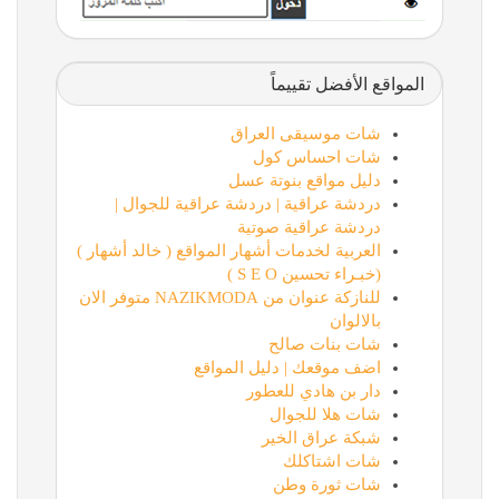
المواقع الأفضل تقييماً
شات موسيقى العراق
شات احساس كول
دليل مواقع بنوتة عسل
دردشة عراقية | دردشة عراقية للجوال |
دردشة عراقية صوتية
العربية لخدمات أشهار المواقع ( خالد أشهار )
(خبـراء تحسين S E O )
للنازكة عنوان من NAZIKMODA متوفر الان
بالالوان
شات بنات صالح
اضف موقعك | دليل المواقع
دار بن هادي للعطور
شات هلا للجوال
شبكة عراق الخير
شات اشتاكلك
شات ثورة وطن