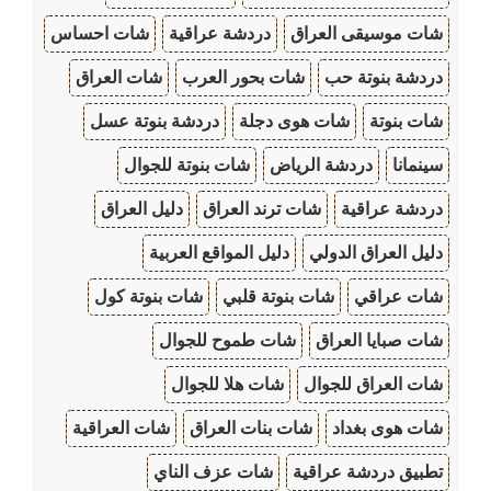
شات موسيقى العراق
دردشة عراقية
شات احساس
دردشة بنوتة حب
شات بحور العرب
شات العراق
شات بنوتة
شات هوى دجلة
دردشة بنوتة عسل
سينمانا
دردشة الرياض
شات بنوتة للجوال
دردشة عراقية
شات ترند العراق
دليل العراق
دليل العراق الدولي
دليل المواقع العربية
شات عراقي
شات بنوتة قلبي
شات بنوتة كول
شات صبايا العراق
شات طموح للجوال
شات العراق للجوال
شات هلا للجوال
شات هوى بغداد
شات بنات العراق
شات العراقية
تطبيق دردشة عراقية
شات عزف الناي